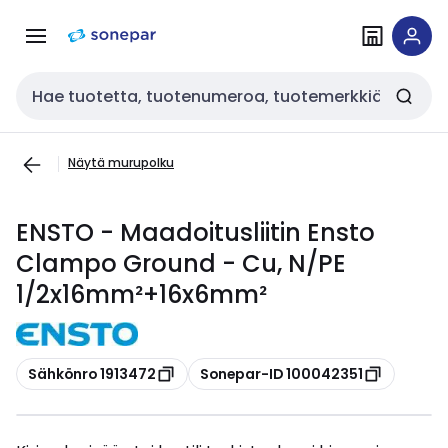
Siirry
Siirry
navigointiin
sisältöön
Haku
Näytä murupolku
ENSTO - Maadoitusliitin Ensto
Clampo Ground - Cu, N/PE
1/2x16mm²+16x6mm²
Kopioi
Kopioi
Sähkönro 1913472
Sonepar-ID 100042351