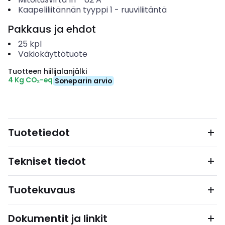
Kaapeliliitännän tyyppi 1
-
ruuviliitäntä
Pakkaus ja ehdot
25
kpl
Vakiokäyttötuote
Tuotteen hiilijalanjälki
4 Kg CO₂-eq
Soneparin arvio
Tuotetiedot
Tekniset tiedot
Tuotekuvaus
Dokumentit ja linkit