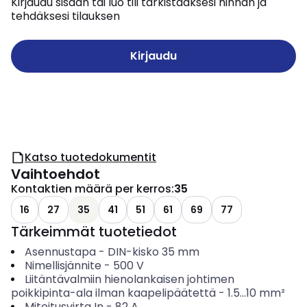
Kirjaudu sisään tai luo tili tarkistaaksesi hinnan ja
tehdäksesi tilauksen
Kirjaudu
Katso tuotedokumentit
Vaihtoehdot
Kontaktien määrä per kerros
:
35
16
27
35
41
51
61
69
77
Tärkeimmät tuotetiedot
Asennustapa
-
DIN-kisko 35 mm
Nimellisjännite
-
500
V
Liitäntävalmiin hienolankaisen johtimen
poikkipinta-ala ilman kaapelipäätettä
-
1.5...10
mm²
Mitoitusvirta In
-
82
A