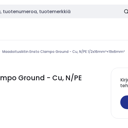
Maadoitusliitin Ensto Clampo Ground - Cu, N/PE 1/2x16mm²+19x6mm²
lampo Ground - Cu, N/PE
Kir
teh