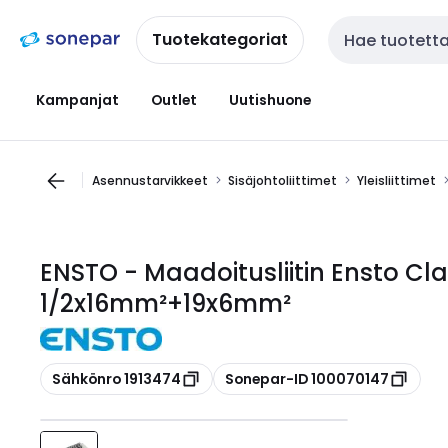
Siirry
Siirry
navigointiin
sisältöön
Tuotekategoriat
Haku
Kampanjat
Outlet
Uutishuone
Asennustarvikkeet
Sisäjohtoliittimet
Yleisliittimet
ENSTO - Maadoitusliitin Ensto C
1/2x16mm²+19x6mm²
Kopioi
Kopioi
Sähkönro 1913474
Sonepar-ID 100070147