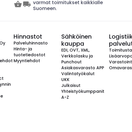
varmat toimitukset kaikkialle
Suomeen.
Hinnastot
Sähköinen
Logistii
kauppa
palvelu
 Oy
Palveluhinnasto
Hinta- ja
EDI, OVT, XML,
Toimitust
tuotetiedostot
Verkkolasku ja
Lisäarvopa
aehdot
Myyntiehdot
Punchout
Varastoint
Asiakasvarasto APP
Omavaras
Valintatyökalut
ct
UKK
ynnin
Julkaisut
Yhteistyökumppanit
se
A-Z