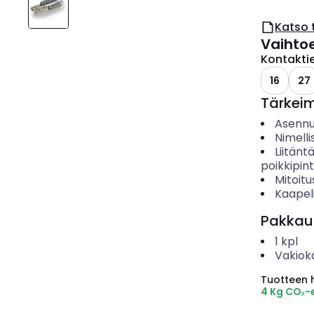
Katso 
Vaihto
Kontakti
16
27
Tärkei
Asenn
Nimelli
Liitänt
poikkipin
Mitoitu
Kaapeli
Pakkau
1
kpl
Vakiok
Tuotteen hi
4 Kg CO₂-