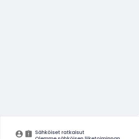
Sähköiset ratkaisut
Olemme sähköisen liiketoiminnan