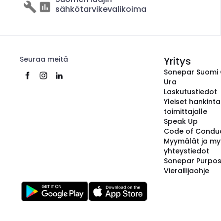
sähkötarvikevalikoima
Seuraa meitä
Yritys
Sonepar Suomi
Ura
Laskutustiedot
Yleiset hankint
toimittajalle
Speak Up
Code of Condu
Myymälät ja my
yhteystiedot
Sonepar Purpo
Vierailijaohje