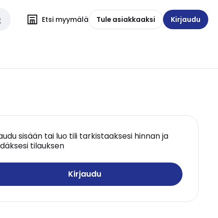
Etsi myymälä
Tule asiakkaaksi
Kirjaudu
jaudu sisään tai luo tili tarkistaaksesi hinnan ja
däksesi tilauksen
Kirjaudu