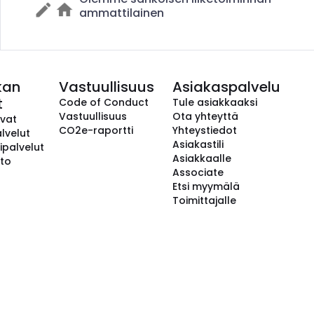
ammattilainen
kan
Vastuullisuus
Asiakaspalvelu
t
Code of Conduct
Tule asiakkaaksi
Vastuullisuus
Ota yhteyttä
avat
CO2e-raportti
Yhteystiedot
lvelut
Asiakastili
ipalvelut
Asiakkaalle
to
Associate
Etsi myymälä
Toimittajalle