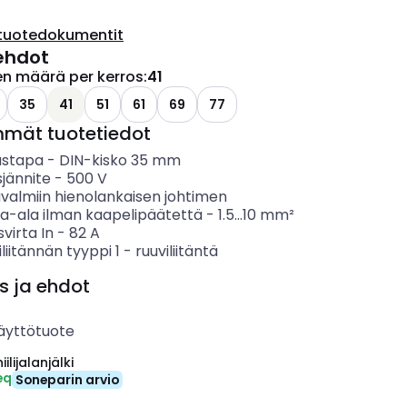
tuotedokumentit
ehdot
en määrä per kerros
:
41
35
41
51
61
69
77
mmät tuotetiedot
ustapa
-
DIN-kisko 35 mm
sjännite
-
500
V
ävalmiin hienolankaisen johtimen
ta-ala ilman kaapelipäätettä
-
1.5...10
mm²
svirta In
-
82
A
liitännän tyyppi 1
-
ruuviliitäntä
s ja ehdot
äyttötuote
ilijalanjälki
eq
Soneparin arvio