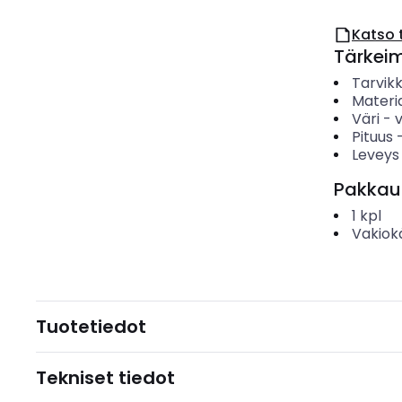
Katso 
Tärkei
Tarvik
Materia
Väri
-
Pituus
Leveys
Pakkau
1
kpl
Vakiok
Tuotetiedot
Tekniset tiedot