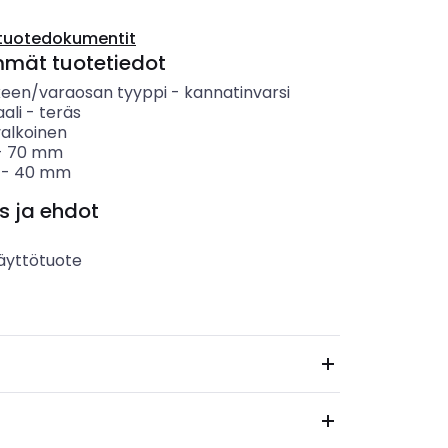
tuotedokumentit
mmät tuotetiedot
keen/varaosan tyyppi
-
kannatinvarsi
ali
-
teräs
valkoinen
-
70
mm
-
40
mm
s ja ehdot
äyttötuote