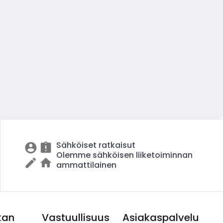
Sähköiset ratkaisut
Olemme sähköisen liiketoiminnan
ammattilainen
kan
Vastuullisuus
Asiakaspalvelu