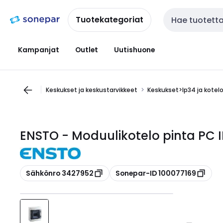
Siirry
Siirry
navigointiin
sisältöön
Tuotekategoriat
Haku
Kampanjat
Outlet
Uutishuone
Keskukset ja keskustarvikkeet
Keskukset>Ip34 ja kotel
ENSTO - Moduulikotelo pinta PC
Kopioi
Kopioi
Sähkönro 3427952
Sonepar-ID 100077169