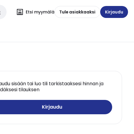
Etsi myymälä
Tule asiakkaaksi
Kirjaudu
jaudu sisään tai luo tili tarkistaaksesi hinnan ja
däksesi tilauksen
Kirjaudu