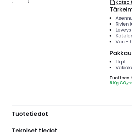
Katso 
Tärkei
Asenn
Rivien
Leveys
Kotelo
Väri
-
Pakkau
1
kpl
Vakiok
Tuotteen hi
5 Kg CO₂-
Tuotetiedot
Tekniset tiedot