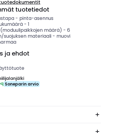
tuotedokumentit
mmät tuotetiedot
ustapa
-
pinta-asennus
 lukumäärä
-
1
 (moduulipaikkojen määrä)
-
6
n/suojuksen materiaali
-
muovi
harmaa
s ja ehdot
äyttötuote
ilijalanjälki
eq
Soneparin arvio