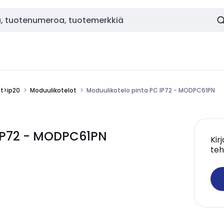
ot>ip20
Moduulikotelot
Moduulikotelo pinta PC IP72 - MODPC61PN
 IP72 - MODPC61PN
Kir
teh