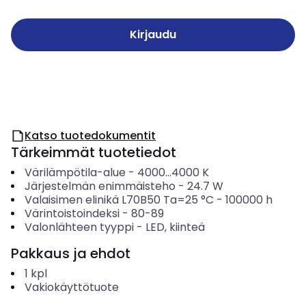
Kirjaudu
Katso tuotedokumentit
Tärkeimmät tuotetiedot
Värilämpötila-alue
-
4000...4000
K
Järjestelmän enimmäisteho
-
24.7
W
Valaisimen elinikä L70B50 Ta=25 °C
-
100000
h
Värintoistoindeksi
-
80-89
Valonlähteen tyyppi
-
LED, kiinteä
Pakkaus ja ehdot
1
kpl
Vakiokäyttötuote