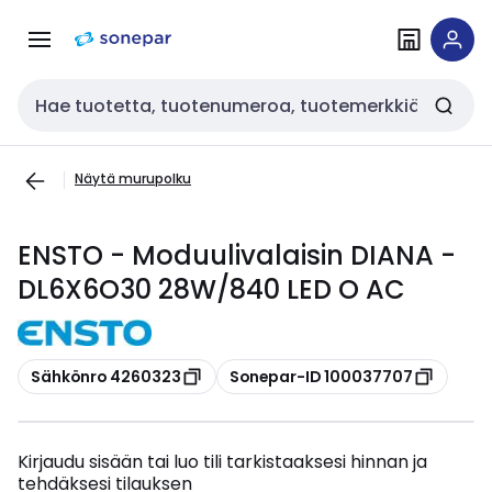
Siirry
Siirry
navigointiin
sisältöön
Haku
Näytä murupolku
ENSTO - Moduulivalaisin DIANA -
DL6X6O30 28W/840 LED O AC
Kopioi
Kopioi
Sähkönro 4260323
Sonepar-ID 100037707
Kirjaudu sisään tai luo tili tarkistaaksesi hinnan ja
tehdäksesi tilauksen