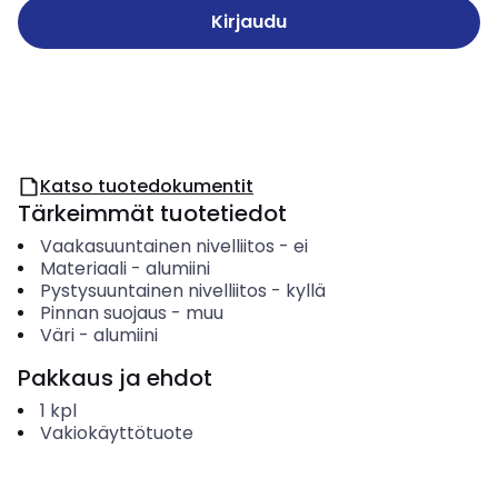
Kirjaudu
Katso tuotedokumentit
Tärkeimmät tuotetiedot
Vaakasuuntainen nivelliitos
-
ei
Materiaali
-
alumiini
Pystysuuntainen nivelliitos
-
kyllä
Pinnan suojaus
-
muu
Väri
-
alumiini
Pakkaus ja ehdot
1
kpl
Vakiokäyttötuote