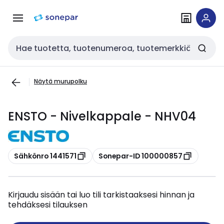
Siirry
Siirry
navigointiin
sisältöön
Haku
Näytä murupolku
ENSTO - Nivelkappale - NHV04
Kopioi
Kopioi
Sähkönro 1441571
Sonepar-ID 100000857
Kirjaudu sisään tai luo tili tarkistaaksesi hinnan ja
tehdäksesi tilauksen