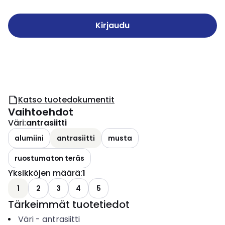
Kirjaudu
Katso tuotedokumentit
Vaihtoehdot
Väri
:
antrasiitti
alumiini
antrasiitti
musta
ruostumaton teräs
Yksikköjen määrä
:
1
1
2
3
4
5
Tärkeimmät tuotetiedot
Väri
-
antrasiitti