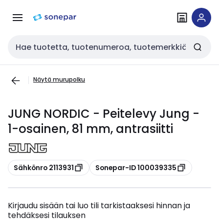
Siirry
Siirry
navigointiin
sisältöön
Haku
Näytä murupolku
JUNG NORDIC - Peitelevy Jung -
1-osainen, 81 mm, antrasiitti
Kopioi
Kopioi
Sähkönro 2113931
Sonepar-ID 100039335
Kirjaudu sisään tai luo tili tarkistaaksesi hinnan ja
tehdäksesi tilauksen