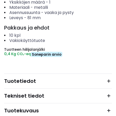
Yksikköjen määrä
-
1
Materiaali
-
metalli
Asennussuunta
-
vaaka ja pysty
Leveys
-
81
mm
Pakkaus ja ehdot
10
kpl
Vakiokäyttötuote
Tuotteen hiilijalanjälki
0,4 Kg CO₂-eq
Soneparin arvio
Tuotetiedot
Tekniset tiedot
Tuotekuvaus