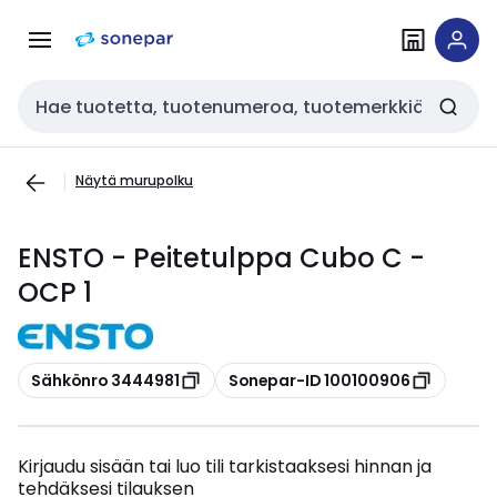
Siirry
Siirry
navigointiin
sisältöön
Haku
Näytä murupolku
ENSTO - Peitetulppa Cubo C -
OCP 1
Kopioi
Kopioi
Sähkönro 3444981
Sonepar-ID 100100906
Kirjaudu sisään tai luo tili tarkistaaksesi hinnan ja
tehdäksesi tilauksen