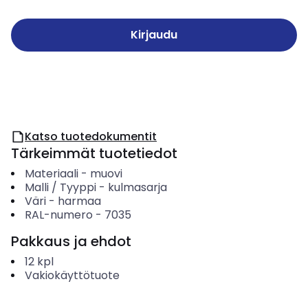
Kirjaudu
Katso tuotedokumentit
Tärkeimmät tuotetiedot
Materiaali
-
muovi
Malli / Tyyppi
-
kulmasarja
Väri
-
harmaa
RAL-numero
-
7035
Pakkaus ja ehdot
12
kpl
Vakiokäyttötuote