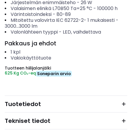
Järjestelmän enimmäisteho
-
26
W
Valaisimen elinikä L70B50 Ta=25 °C
-
100000
h
Värintoistoindeksi
-
80-89
Mitoitettu valovirta IEC 62722-2- 1 mukaisesti
-
3000...3000
lm
Valonlähteen tyyppi
-
LED, vaihdettava
Pakkaus ja ehdot
1
kpl
Vakiokäyttötuote
Tuotteen hiilijalanjälki
625 Kg CO₂-eq
Soneparin arvio
Tuotetiedot
Tekniset tiedot