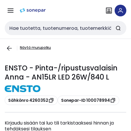
Siirry
Siirry
navigointiin
sisältöön
Haku
Näytä murupolku
ENSTO - Pinta-/ripustusvalaisin
Anna - AN15LR LED 26W/840 L
Kopioi
Kopioi
Sähkönro 4260352
Sonepar-ID 100078994
Kirjaudu sisään tai luo tili tarkistaaksesi hinnan ja
tehdäksesi tilauksen