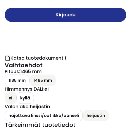
Kirjaudu
Katso tuotedokumentit
Vaihtoehdot
Pituus
:
1465 mm
1185 mm
1465 mm
Himmennys DALI
:
ei
ei
kyllä
Valonjako
:
heijastin
hajottava linssi/optiikka/paneeli
heijastin
Tärkeimmät tuotetiedot