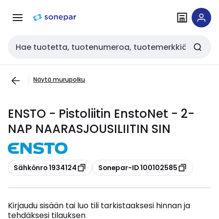
Siirry
Siirry
navigointiin
sisältöön
Haku
Näytä murupolku
ENSTO - Pistoliitin EnstoNet - 2-
NAP NAARASJOUSILIITIN SIN
Kopioi
Kopioi
Sähkönro 1934124
Sonepar-ID 100102585
Kirjaudu sisään tai luo tili tarkistaaksesi hinnan ja
tehdäksesi tilauksen