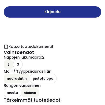
Kirjaudu
Katso tuotedokumentit
Vaihtoehdot
Napojen lukumäärä
:
2
2
3
Malli / Tyyppi
:
naarasliitin
naarasliitin
pistotulppa
Rungon väri
:
sininen
musta
sininen
Tärkeimmät tuotetiedot