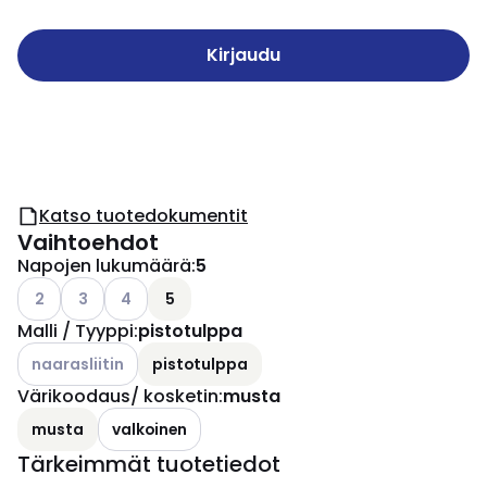
Kirjaudu
Katso tuotedokumentit
Vaihtoehdot
Napojen lukumäärä
:
5
Katso käytettävissä olevat vaihtoehdot
Katso käytettävissä olevat vaihtoehdot
Katso käytettävissä olevat vaihtoehdot
2
3
4
5
Malli / Tyyppi
:
pistotulppa
Katso käytettävissä olevat vaihtoehdot
naarasliitin
pistotulppa
Värikoodaus/ kosketin
:
musta
musta
valkoinen
Tärkeimmät tuotetiedot