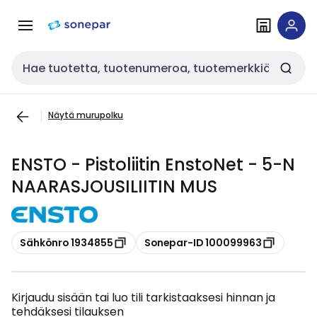
Siirry
Siirry
navigointiin
sisältöön
Haku
Näytä murupolku
ENSTO - Pistoliitin EnstoNet - 5-N
NAARASJOUSILIITIN MUS
Kopioi
Kopioi
Sähkönro 1934855
Sonepar-ID 100099963
Kirjaudu sisään tai luo tili tarkistaaksesi hinnan ja
tehdäksesi tilauksen