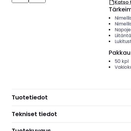
Katso 
Tärkei
Nimelli
Nimelli
Napoje
Liitänt
Lukitu
Pakkau
50
kpl
Vakiok
Tuotetiedot
Tekniset tiedot
Tuotekuvaus