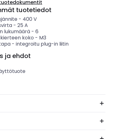
tuotedokumentit
mmät tuotetiedot
sjännite
-
400
V
svirta
-
25
A
n lukumäärä
-
6
äkierteen koko
-
M3
stapa
-
integroitu plug-in liitin
s ja ehdot
äyttötuote