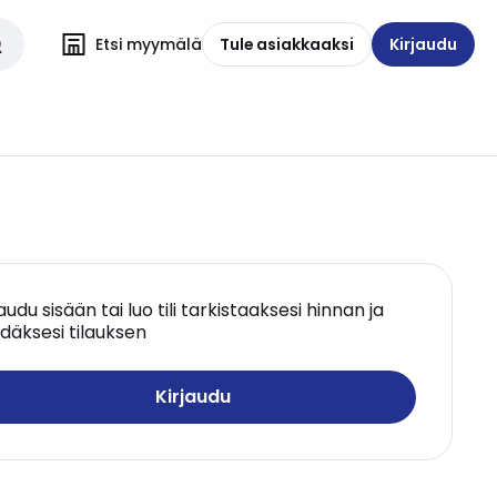
Etsi myymälä
Tule asiakkaaksi
Kirjaudu
jaudu sisään tai luo tili tarkistaaksesi hinnan ja
däksesi tilauksen
Kirjaudu