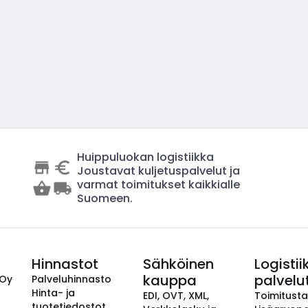
Huippuluokan logistiikka
Joustavat kuljetuspalvelut ja
varmat toimitukset kaikkialle
Suomeen.
Hinnastot
Sähköinen
Logistii
kauppa
palvelu
 Oy
Palveluhinnasto
Hinta- ja
EDI, OVT, XML,
Toimitust
tuotetiedostot