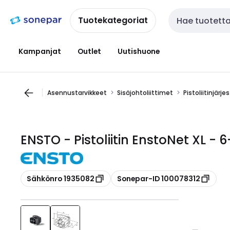
Siirry
Siirry
navigointiin
sisältöön
Tuotekategoriat
Haku
Kampanjat
Outlet
Uutishuone
Asennustarvikkeet
Sisäjohtoliittimet
Pistoliitinjärj
ENSTO - Pistoliitin EnstoNet XL - 
Kopioi
Kopioi
Sähkönro 1935082
Sonepar-ID 100078312