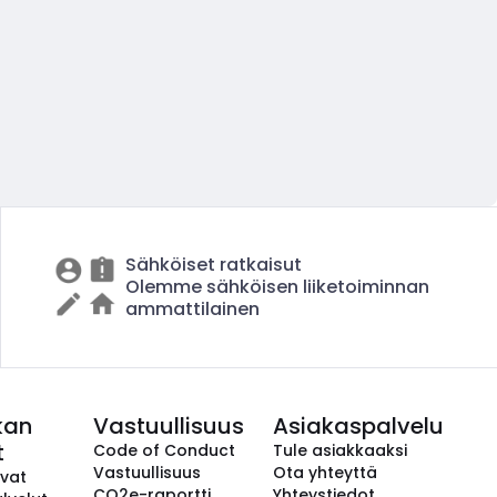
Sähköiset ratkaisut
Olemme sähköisen liiketoiminnan
ammattilainen
kan
Vastuullisuus
Asiakaspalvelu
t
Code of Conduct
Tule asiakkaaksi
Vastuullisuus
Ota yhteyttä
avat
CO2e-raportti
Yhteystiedot