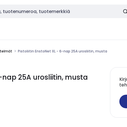
estelmät
Pistoliitin EnstoNet XL - 6-nap 25A urosliitin, musta
6-nap 25A urosliitin, musta
Kir
teh