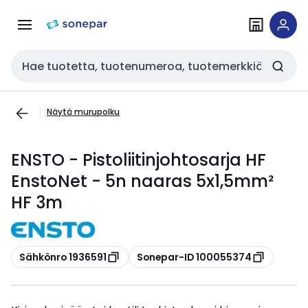
Siirry
Siirry
navigointiin
sisältöön
Haku
Näytä murupolku
ENSTO - Pistoliitinjohtosarja HF
EnstoNet - 5n naaras 5x1,5mm²
HF 3m
Kopioi
Kopioi
Sähkönro 1936591
Sonepar-ID 100055374