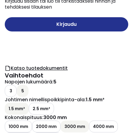
Kirjaudu sisään tai luo tili tarkistaaksesi hinnan ja
tehdäksesi tilauksen
Kirjaudu
Katso tuotedokumentit
Vaihtoehdot
Napojen lukumäärä
:
5
3
5
Johtimen nimellispoikkipinta-ala
:
1.5 mm²
1.5 mm²
2.5 mm²
Kokonaispituus
:
3000 mm
1000 mm
2000 mm
3000 mm
4000 mm