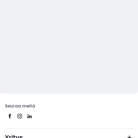
Seuraa meitä
Yritys