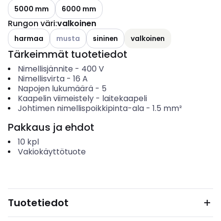
5000 mm
6000 mm
Rungon väri
:
valkoinen
Katso käytettävissä olevat vaihtoehdot
harmaa
musta
sininen
valkoinen
Tärkeimmät tuotetiedot
Nimellisjännite
-
400
V
Nimellisvirta
-
16
A
Napojen lukumäärä
-
5
Kaapelin viimeistely
-
laitekaapeli
Johtimen nimellispoikkipinta-ala
-
1.5
mm²
Pakkaus ja ehdot
10
kpl
Vakiokäyttötuote
Tuotetiedot