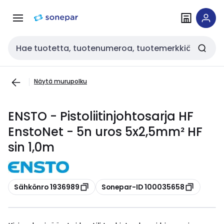
Siirry
Siirry
navigointiin
sisältöön
Haku
Näytä murupolku
ENSTO - Pistoliitinjohtosarja HF
EnstoNet - 5n uros 5x2,5mm² HF
sin 1,0m
Kopioi
Kopioi
Sähkönro 1936989
Sonepar-ID 100035658