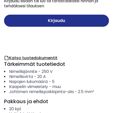
Kirjaudu sisään tai luo tili tarkistaaksesi hinnan ja
tehdäksesi tilauksen
Kirjaudu
Katso tuotedokumentit
Tärkeimmät tuotetiedot
Nimellisjännite
-
250
V
Nimellisvirta
-
20
A
Napojen lukumäärä
-
5
Kaapelin viimeistely
-
muu
Johtimen nimellispoikkipinta-ala
-
2.5
mm²
Pakkaus ja ehdot
20
kpl