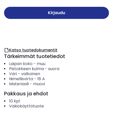
Kirjaudu
Katso tuotedokumentit
Tärkeimmät tuotetiedot
Laipan koko
-
muu
Pistokkeen kulma
-
suora
Väri
-
valkoinen
Nimellisvirta
-
16
A
Materiaali
-
muovi
Pakkaus ja ehdot
10
kpl
Vakiokäyttötuote