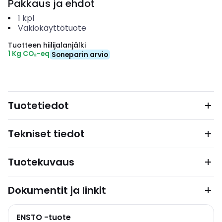
Pakkaus ja ehdot
1
kpl
Vakiokäyttötuote
Tuotteen hiilijalanjälki
1 Kg CO₂-eq
Soneparin arvio
Tuotetiedot
Tekniset tiedot
Tuotekuvaus
Dokumentit ja linkit
ENSTO -tuote