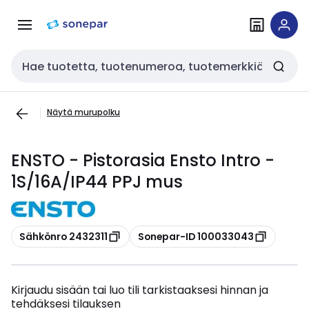
Siirry
Siirry
navigointiin
sisältöön
Haku
Näytä murupolku
ENSTO - Pistorasia Ensto Intro -
1S/16A/IP44 PPJ mus
Kopioi
Kopioi
Sähkönro 2432311
Sonepar-ID 100033043
Kirjaudu sisään tai luo tili tarkistaaksesi hinnan ja
tehdäksesi tilauksen