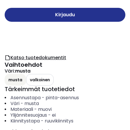
Kirjaudu
Katso tuotedokumentit
Vaihtoehdot
Väri
:
musta
musta
valkoinen
Tärkeimmät tuotetiedot
Asennustapa
-
pinta-asennus
Väri
-
musta
Materiaali
-
muovi
Ylijännitesuojaus
-
ei
Kiinnitystapa
-
ruuvikiinnitys