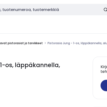
vat pistorasiat ja tarvikkeet
Pistorasia Jung - 1-os, läppäkannella, al
1-os, läppäkannella,
Kir
teh