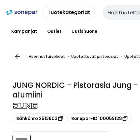
Siirry
Siirry
navigointiin
sisältöön
Tuotekategoriat
Haku
Kampanjat
Outlet
Uutishuone
Asennustarvikkeet
Upotettavat pistorasiat
Upotetta
JUNG NORDIC - Pistorasia Jung - 
alumiini
Kopioi
Kopioi
Sähkönro 2513803
Sonepar-ID 100059128