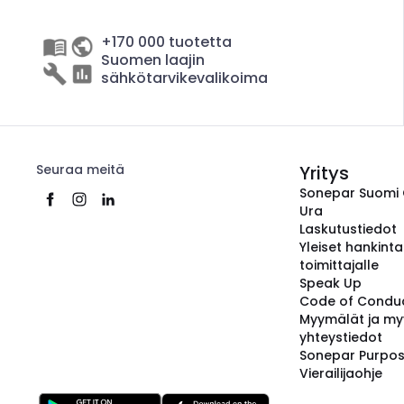
+170 000 tuotetta
Suomen laajin
sähkötarvikevalikoima
Seuraa meitä
Yritys
Sonepar Suomi
Ura
Laskutustiedot
Yleiset hankint
toimittajalle
Speak Up
Code of Condu
Myymälät ja my
yhteystiedot
Sonepar Purpo
Vierailijaohje