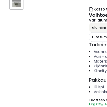
Katso 
Vaihto
Väri
:
alumi
alumiini
ruostum
Tärkei
Asenn
Väri
-
a
Materia
Ylijänn
Kiinnit
Pakkau
10
kpl
Vakiok
Tuotteen hi
1 Kg CO₂-