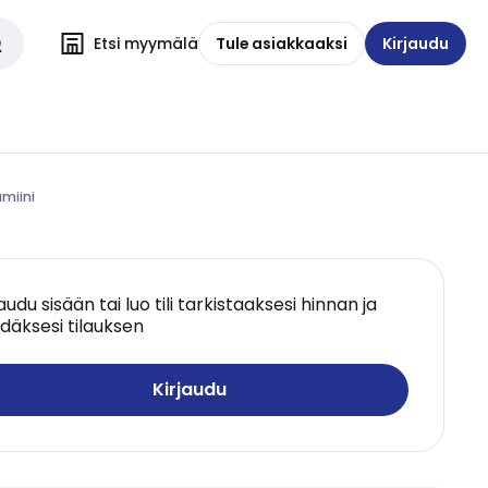
Etsi myymälä
Tule asiakkaaksi
Kirjaudu
umiini
jaudu sisään tai luo tili tarkistaaksesi hinnan ja
däksesi tilauksen
Kirjaudu