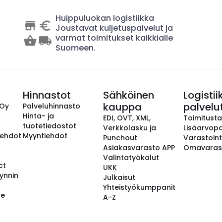
Huippuluokan logistiikka
Joustavat kuljetuspalvelut ja
varmat toimitukset kaikkialle
Suomeen.
Hinnastot
Sähköinen
Logistii
kauppa
palvelu
 Oy
Palveluhinnasto
Hinta- ja
EDI, OVT, XML,
Toimitust
tuotetiedostot
Verkkolasku ja
Lisäarvopa
aehdot
Myyntiehdot
Punchout
Varastoint
Asiakasvarasto APP
Omavaras
Valintatyökalut
ct
UKK
ynnin
Julkaisut
Yhteistyökumppanit
se
A-Z