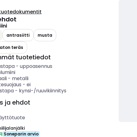
tuotedokumentit
ehdot
ini
antrasiitti
musta
aton teräs
mmät tuotetiedot
ustapa
-
uppoasennus
lumiini
ali
-
metalli
itesuojaus
-
ei
ystapa
-
kynsi-/ruuvikiinnitys
s ja ehdot
äyttötuote
ilijalanjälki
eq
Soneparin arvio