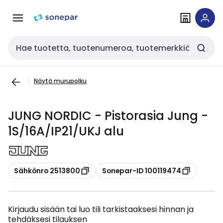
Siirry
Siirry
navigointiin
sisältöön
Haku
Näytä murupolku
JUNG NORDIC - Pistorasia Jung -
1S/16A/IP21/UKJ alu
Kopioi
Kopioi
Sähkönro 2513800
Sonepar-ID 100119474
Kirjaudu sisään tai luo tili tarkistaaksesi hinnan ja
tehdäksesi tilauksen