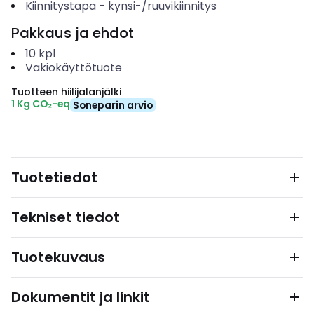
Kiinnitystapa
-
kynsi-/ruuvikiinnitys
Pakkaus ja ehdot
10
kpl
Vakiokäyttötuote
Tuotteen hiilijalanjälki
1 Kg CO₂-eq
Soneparin arvio
Tuotetiedot
Tekniset tiedot
Tuotekuvaus
Dokumentit ja linkit