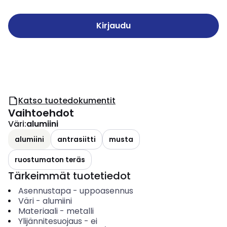
Kirjaudu
Katso tuotedokumentit
Vaihtoehdot
Väri
:
alumiini
alumiini
antrasiitti
musta
ruostumaton teräs
Tärkeimmät tuotetiedot
Asennustapa
-
uppoasennus
Väri
-
alumiini
Materiaali
-
metalli
Ylijännitesuojaus
-
ei