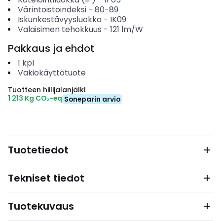
Värintoistoindeksi
-
80-89
Iskunkestävyysluokka
-
IK09
Valaisimen tehokkuus
-
121
lm/W
Pakkaus ja ehdot
1
kpl
Vakiokäyttötuote
Tuotteen hiilijalanjälki
1 213 Kg CO₂-eq
Soneparin arvio
Tuotetiedot
Tekniset tiedot
Tuotekuvaus