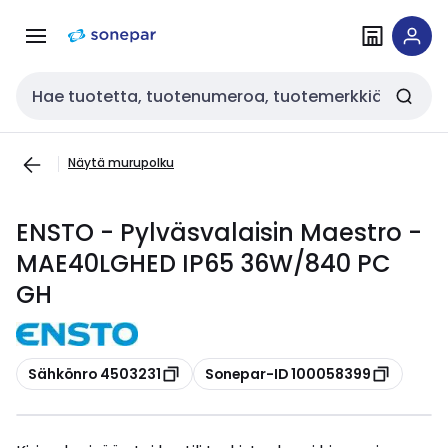
Siirry
Siirry
navigointiin
sisältöön
Haku
Näytä murupolku
ENSTO - Pylväsvalaisin Maestro -
MAE40LGHED IP65 36W/840 PC
GH
Kopioi
Kopioi
Sähkönro 4503231
Sonepar-ID 100058399