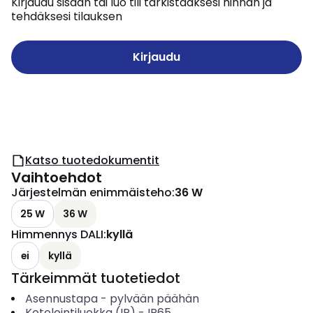
Kirjaudu sisään tai luo tili tarkistaaksesi hinnan ja
tehdäksesi tilauksen
Kirjaudu
Katso tuotedokumentit
Vaihtoehdot
Järjestelmän enimmäisteho
:
36 W
25 W
36 W
Himmennys DALI
:
kyllä
ei
kyllä
Tärkeimmät tuotetiedot
Asennustapa
-
pylvään päähän
Kotelointiluokka (IP)
-
IP65