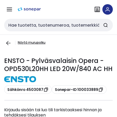
Siirry
Siirry
navigointiin
sisältöön
Haku
Näytä murupolku
ENSTO - Pylväsvalaisin Opera -
OPD530L20HH LED 20W/840 AC HH
Kopioi
Kopioi
Sähkönro 4503087
Sonepar-ID 100033889
Kirjaudu sisään tai luo tili tarkistaaksesi hinnan ja
tehdäksesi tilauksen