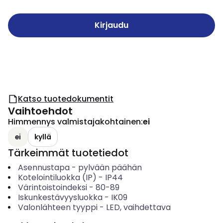
Kirjaudu
Katso tuotedokumentit
Vaihtoehdot
Himmennys valmistajakohtainen
:
ei
ei
kyllä
Tärkeimmät tuotetiedot
Asennustapa
-
pylvään päähän
Kotelointiluokka (IP)
-
IP44
Värintoistoindeksi
-
80-89
Iskunkestävyysluokka
-
IK09
Valonlähteen tyyppi
-
LED, vaihdettava