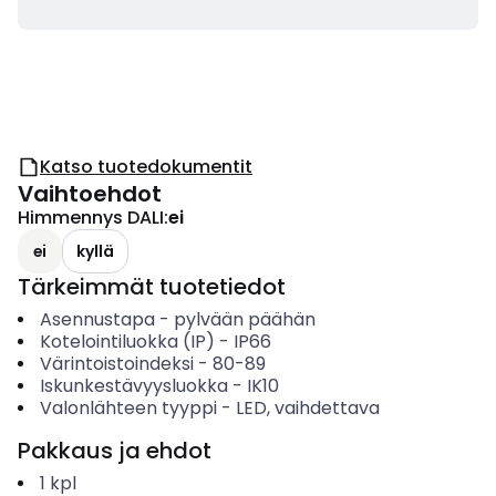
Katso tuotedokumentit
Vaihtoehdot
Himmennys DALI
:
ei
ei
kyllä
Tärkeimmät tuotetiedot
Asennustapa
-
pylvään päähän
Kotelointiluokka (IP)
-
IP66
Värintoistoindeksi
-
80-89
Iskunkestävyysluokka
-
IK10
Valonlähteen tyyppi
-
LED, vaihdettava
Pakkaus ja ehdot
1
kpl