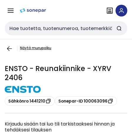
Siirry
Siirry
navigointiin
sisältöön
Haku
Näytä murupolku
ENSTO - Reunakiinnike - XYRV
2406
Kopioi
Kopioi
Sähkönro 1441210
Sonepar-ID 100063096
Kirjaudu sisään tai luo tili tarkistaaksesi hinnan ja
tehdäksesi tilauksen