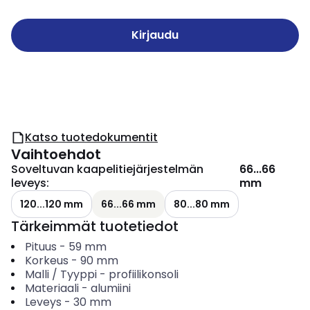
Kirjaudu
Katso tuotedokumentit
Vaihtoehdot
Soveltuvan kaapelitiejärjestelmän
66...66
leveys
:
mm
120...120 mm
66...66 mm
80...80 mm
Tärkeimmät tuotetiedot
Pituus
-
59
mm
Korkeus
-
90
mm
Malli / Tyyppi
-
profiilikonsoli
Materiaali
-
alumiini
Leveys
-
30
mm