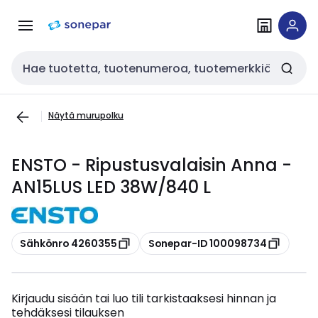
Siirry
Siirry
navigointiin
sisältöön
Haku
Näytä murupolku
ENSTO - Ripustusvalaisin Anna -
AN15LUS LED 38W/840 L
Kopioi
Kopioi
Sähkönro 4260355
Sonepar-ID 100098734
Kirjaudu sisään tai luo tili tarkistaaksesi hinnan ja
tehdäksesi tilauksen