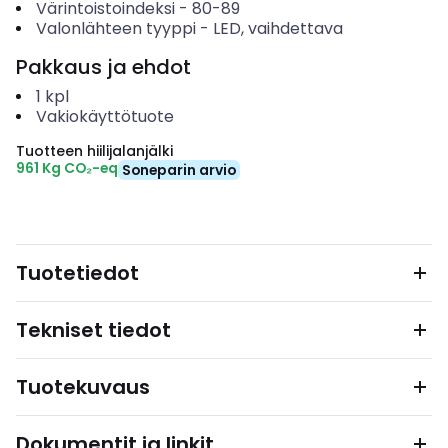
Värintoistoindeksi
-
80-89
Valonlähteen tyyppi
-
LED, vaihdettava
Pakkaus ja ehdot
1
kpl
Vakiokäyttötuote
Tuotteen hiilijalanjälki
961 Kg CO₂-eq
Soneparin arvio
Tuotetiedot
Tekniset tiedot
Tuotekuvaus
Dokumentit ja linkit