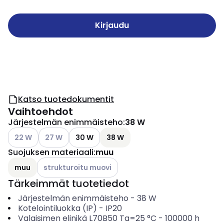
Kirjaudu
Katso tuotedokumentit
Vaihtoehdot
Järjestelmän enimmäisteho
:
38 W
Katso käytettävissä olevat vaihtoehdot
Katso käytettävissä olevat vaihtoehdot
22 W
27 W
30 W
38 W
Suojuksen materiaali
:
muu
Katso käytettävissä olevat vaihtoehdot
muu
strukturoitu muovi
Tärkeimmät tuotetiedot
Järjestelmän enimmäisteho
-
38
W
Kotelointiluokka (IP)
-
IP20
Valaisimen elinikä L70B50 Ta=25 °C
-
100000
h