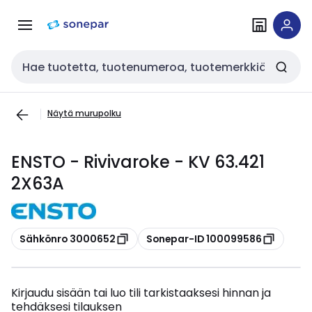
Siirry
Siirry
navigointiin
sisältöön
Haku
Näytä murupolku
ENSTO - Rivivaroke - KV 63.421
2X63A
Kopioi
Kopioi
Sähkönro 3000652
Sonepar-ID 100099586
Kirjaudu sisään tai luo tili tarkistaaksesi hinnan ja
tehdäksesi tilauksen