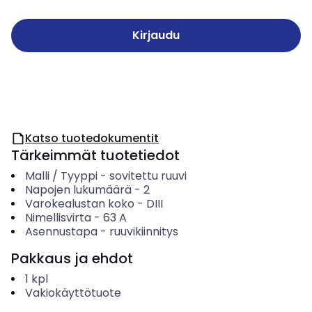
Kirjaudu
Katso tuotedokumentit
Tärkeimmät tuotetiedot
Malli / Tyyppi
-
sovitettu ruuvi
Napojen lukumäärä
-
2
Varokealustan koko
-
DIII
Nimellisvirta
-
63
A
Asennustapa
-
ruuvikiinnitys
Pakkaus ja ehdot
1
kpl
Vakiokäyttötuote