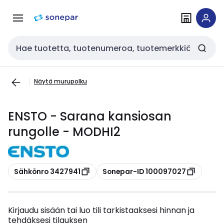
Siirry
Siirry
navigointiin
sisältöön
Haku
Näytä murupolku
ENSTO - Sarana kansiosan
rungolle - MODHI2
Kopioi
Kopioi
Sähkönro 3427941
Sonepar-ID 100097027
Kirjaudu sisään tai luo tili tarkistaaksesi hinnan ja
tehdäksesi tilauksen