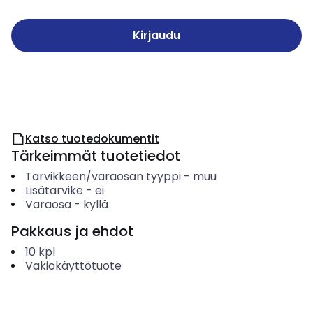
Kirjaudu
Katso tuotedokumentit
Tärkeimmät tuotetiedot
Tarvikkeen/varaosan tyyppi
-
muu
Lisätarvike
-
ei
Varaosa
-
kyllä
Pakkaus ja ehdot
10
kpl
Vakiokäyttötuote