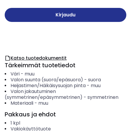
Kirjaudu
Katso tuotedokumentit
Tärkeimmät tuotetiedot
Väri
-
muu
Valon suunta (suora/epäsuora)
-
suora
Heijastimen/Häikäisysuojan pinta
-
muu
Valon jakautuminen
(symmetrinen/epäsymmetrinen)
-
symmetrinen
Materiaali
-
muu
Pakkaus ja ehdot
1
kpl
Vakiokäyttötuote