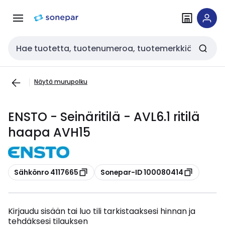
Siirry
Siirry
navigointiin
sisältöön
Haku
Näytä murupolku
ENSTO - Seinäritilä - AVL6.1 ritilä
haapa AVH15
Kopioi
Kopioi
Sähkönro 4117665
Sonepar-ID 100080414
Kirjaudu sisään tai luo tili tarkistaaksesi hinnan ja
tehdäksesi tilauksen