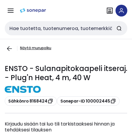
Siirry
Siirry
navigointiin
sisältöön
Haku
Näytä murupolku
ENSTO - Sulanapitokaapeli itseraj.
- Plug'n Heat, 4 m, 40 W
Kopioi
Kopioi
Sähkönro 8168424
Sonepar-ID 100002445
Kirjaudu sisään tai luo tili tarkistaaksesi hinnan ja
tehdäksesi tilauksen