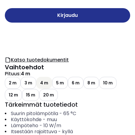
Kirjaudu
Katso tuotedokumentit
Vaihtoehdot
Pituus
:
4 m
2 m
3 m
4 m
5 m
6 m
8 m
10 m
12 m
15 m
20 m
Tärkeimmät tuotetiedot
Suurin pitolämpötila
-
65
°C
Käyttökohde
-
muu
Lämpöteho
-
10
W/m
Itsestään rajoittuva
-
kyllä