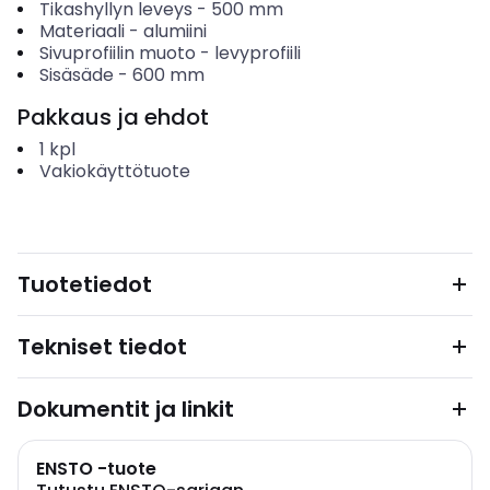
Tikashyllyn leveys
-
500
mm
Materiaali
-
alumiini
Sivuprofiilin muoto
-
levyprofiili
Sisäsäde
-
600
mm
Pakkaus ja ehdot
1
kpl
Vakiokäyttötuote
Tuotetiedot
Tekniset tiedot
Dokumentit ja linkit
ENSTO -tuote