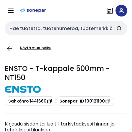
Siirry
Siirry
navigointiin
sisältöön
Haku
Näytä murupolku
ENSTO - T-kappale 500mm -
NT150
Kopioi
Kopioi
Sähkönro 1441660
Sonepar-ID 100121190
Kirjaudu sisään tai luo tili tarkistaaksesi hinnan ja
tehdäksesi tilauksen