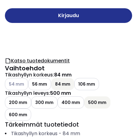
Kirjaudu
Katso tuotedokumentit
Vaihtoehdot
Tikashyllyn korkeus
:
84 mm
Katso käytettävissä olevat vaihtoehdot
54 mm
56 mm
84 mm
106 mm
Tikashyllyn leveys
:
500 mm
200 mm
300 mm
400 mm
500 mm
600 mm
Tärkeimmät tuotetiedot
Tikashyllyn korkeus
-
84
mm