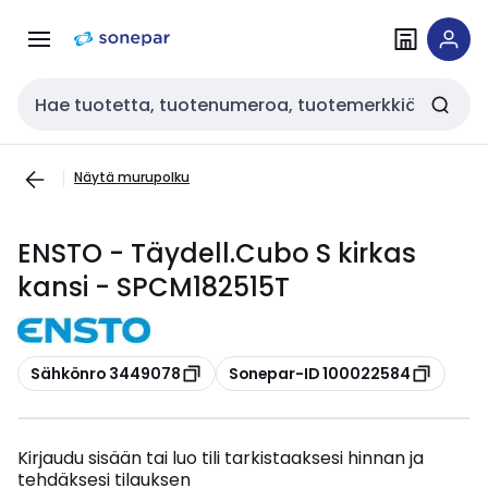
Siirry
Siirry
navigointiin
sisältöön
Haku
Näytä murupolku
ENSTO - Täydell.Cubo S kirkas
kansi - SPCM182515T
Kopioi
Kopioi
Sähkönro 3449078
Sonepar-ID 100022584
Kirjaudu sisään tai luo tili tarkistaaksesi hinnan ja
tehdäksesi tilauksen