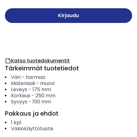
Kirjaudu
Katso tuotedokumentit
Tärkeimmät tuotetiedot
Väri
-
harmaa
Materiaali
-
muovi
Leveys
-
175
mm
Korkeus
-
250
mm
Syvyys
-
150
mm
Pakkaus ja ehdot
1
kpl
Vakiokäyttötuote