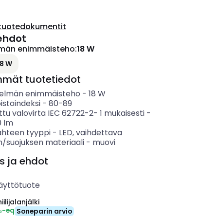
tuotedokumentit
ehdot
lmän enimmäisteho
:
18 W
18 W
mmät tuotetiedot
telmän enimmäisteho
-
18
W
istoindeksi
-
80-89
ttu valovirta IEC 62722-2- 1 mukaisesti
-
0
lm
ähteen tyyppi
-
LED, vaihdettava
n/suojuksen materiaali
-
muovi
s ja ehdot
äyttötuote
ilijalanjälki
₂-eq
Soneparin arvio