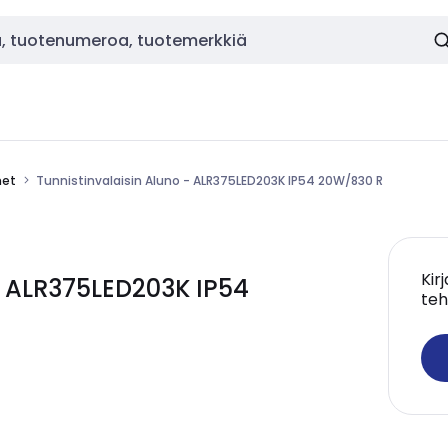
met
Tunnistinvalaisin Aluno - ALR375LED203K IP54 20W/830 R
Kir
- ALR375LED203K IP54
teh