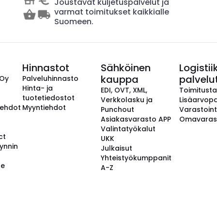
Joustavat kuljetuspalvelut ja
varmat toimitukset kaikkialle
Suomeen.
Hinnastot
Sähköinen
Logistii
kauppa
palvelu
 Oy
Palveluhinnasto
Hinta- ja
EDI, OVT, XML,
Toimitust
tuotetiedostot
Verkkolasku ja
Lisäarvopa
aehdot
Myyntiehdot
Punchout
Varastoint
Asiakasvarasto APP
Omavaras
Valintatyökalut
ct
UKK
ynnin
Julkaisut
Yhteistyökumppanit
se
A-Z