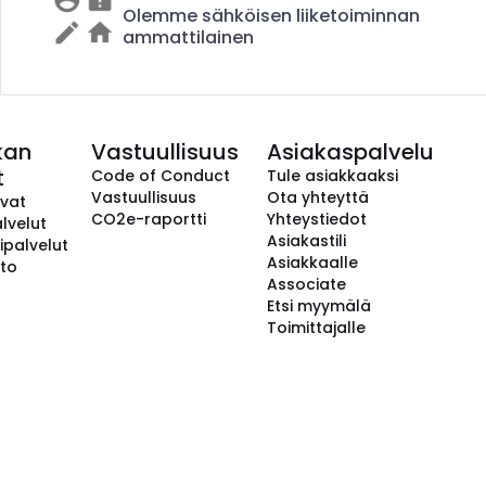
Olemme sähköisen liiketoiminnan
ammattilainen
kan
Vastuullisuus
Asiakaspalvelu
t
Code of Conduct
Tule asiakkaaksi
Vastuullisuus
Ota yhteyttä
avat
CO2e-raportti
Yhteystiedot
lvelut
Asiakastili
ipalvelut
Asiakkaalle
to
Associate
Etsi myymälä
Toimittajalle