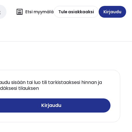
Etsi myymälä
Tule asiakkaaksi
Kirjaudu
jaudu sisään tai luo tili tarkistaaksesi hinnan ja
däksesi tilauksen
Kirjaudu