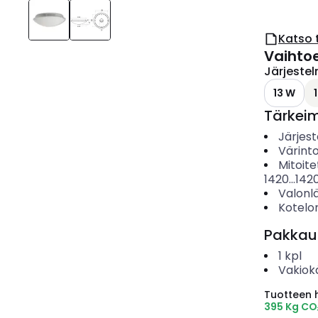
Katso 
Vaihto
Järjeste
13 W
Tärkei
Järjes
Värinto
Mitoite
1420...142
Valonl
Kotelo
Pakkau
1
kpl
Vakiok
Tuotteen hi
395 Kg CO