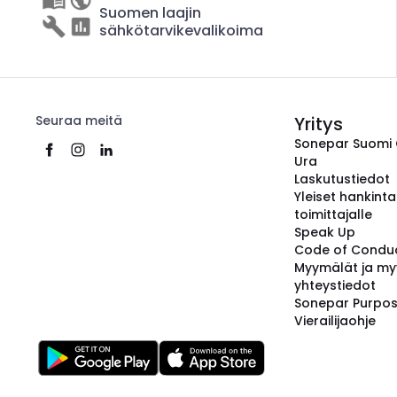
Suomen laajin
sähkötarvikevalikoima
Seuraa meitä
Yritys
Sonepar Suomi
Ura
Laskutustiedot
Yleiset hankint
toimittajalle
Speak Up
Code of Condu
Myymälät ja my
yhteystiedot
Sonepar Purpo
Vierailijaohje