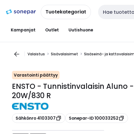
Siirry
Siirry
navigointiin
sisältöön
Tuotekategoriat
Haku
Kampanjat
Outlet
Uutishuone
Valaistus
Sisävalaisimet
Sisäseinä- ja kattovalaisi
Varastointi päättyy
ENSTO - Tunnistinvalaisin Aluno 
20W/830 R
Kopioi
Kopioi
Sähkönro 4103307
Sonepar-ID 100033252