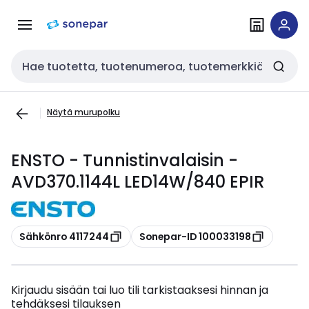
Siirry
Siirry
navigointiin
sisältöön
Haku
Näytä murupolku
ENSTO - Tunnistinvalaisin -
AVD370.1144L LED14W/840 EPIR
Kopioi
Kopioi
Sähkönro 4117244
Sonepar-ID 100033198
Kirjaudu sisään tai luo tili tarkistaaksesi hinnan ja
tehdäksesi tilauksen