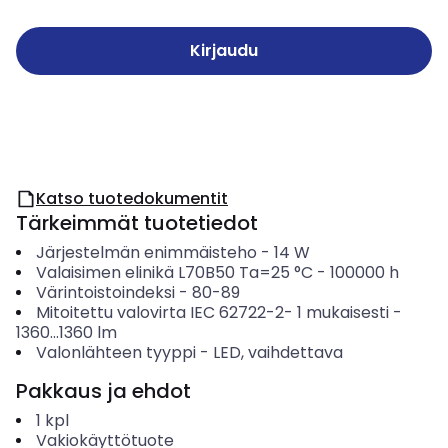
Kirjaudu
Katso tuotedokumentit
Tärkeimmät tuotetiedot
Järjestelmän enimmäisteho
-
14
W
Valaisimen elinikä L70B50 Ta=25 °C
-
100000
h
Värintoistoindeksi
-
80-89
Mitoitettu valovirta IEC 62722-2- 1 mukaisesti
-
1360...1360
lm
Valonlähteen tyyppi
-
LED, vaihdettava
Pakkaus ja ehdot
1
kpl
Vakiokäyttötuote