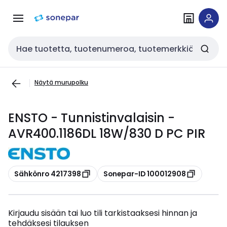
Siirry
Siirry
navigointiin
sisältöön
Haku
Näytä murupolku
ENSTO - Tunnistinvalaisin -
AVR400.1186DL 18W/830 D PC PIR
Kopioi
Kopioi
Sähkönro 4217398
Sonepar-ID 100012908
Kirjaudu sisään tai luo tili tarkistaaksesi hinnan ja
tehdäksesi tilauksen