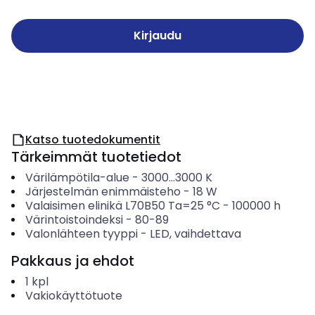
Kirjaudu
Katso tuotedokumentit
Tärkeimmät tuotetiedot
Värilämpötila-alue
-
3000...3000
K
Järjestelmän enimmäisteho
-
18
W
Valaisimen elinikä L70B50 Ta=25 °C
-
100000
h
Värintoistoindeksi
-
80-89
Valonlähteen tyyppi
-
LED, vaihdettava
Pakkaus ja ehdot
1
kpl
Vakiokäyttötuote