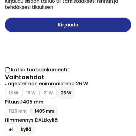
Kirjaudu sisään tai luo tili tarkistaaksesi hinnan ja
tehdäksesi tilauksen
Kirjaudu
Katso tuotedokumentit
Vaihtoehdot
Järjestelmän enimmäisteho
:
26 W
Katso käytettävissä olevat vaihtoehdot
Katso käytettävissä olevat vaihtoehdot
Katso käytettävissä olevat vaihtoehdot
15 W
19 W
21 W
26 W
Pituus
:
1405 mm
Katso käytettävissä olevat vaihtoehdot
1125 mm
1405 mm
Himmennys DALI
:
kyllä
ei
kyllä