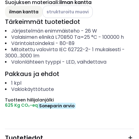
Suojuksen materiaali
:
ilman kantta
Katso käytettävissä olevat vaihtoehdot
ilman kantta
strukturoitu muovi
Tärkeimmät tuotetiedot
Järjestelmän enimmäisteho
-
26
W
Valaisimen elinikä L70B50 Ta=25 °C
-
100000
h
Värintoistoindeksi
-
80-89
Mitoitettu valovirta IEC 62722-2- 1 mukaisesti
-
3000...3000
lm
Valonlähteen tyyppi
-
LED, vaihdettava
Pakkaus ja ehdot
1
kpl
Vakiokäyttötuote
Tuotteen hiilijalanjälki
625 Kg CO₂-eq
Soneparin arvio
Tuotetiedot