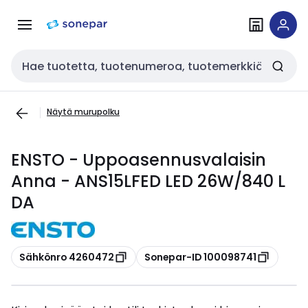
Siirry
Siirry
navigointiin
sisältöön
Haku
Näytä murupolku
ENSTO - Uppoasennusvalaisin
Anna - ANS15LFED LED 26W/840 L
DA
Kopioi
Kopioi
Sähkönro 4260472
Sonepar-ID 100098741