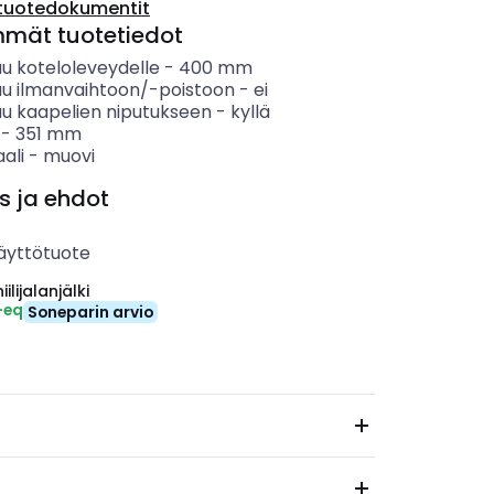
tuotedokumentit
mmät tuotetiedot
uu koteloleveydelle
-
400
mm
uu ilmanvaihtoon/-poistoon
-
ei
uu kaapelien niputukseen
-
kyllä
-
351
mm
ali
-
muovi
s ja ehdot
äyttötuote
ilijalanjälki
-eq
Soneparin arvio