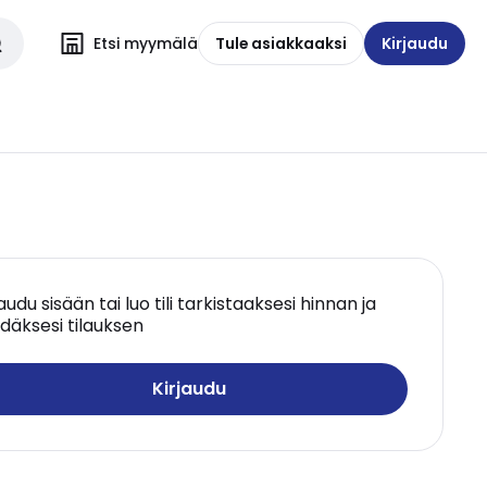
Etsi myymälä
Tule asiakkaaksi
Kirjaudu
jaudu sisään tai luo tili tarkistaaksesi hinnan ja
däksesi tilauksen
Kirjaudu