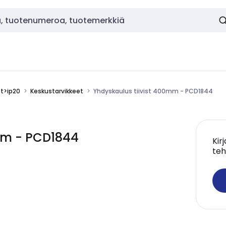
ot>ip20
Keskustarvikkeet
Yhdyskaulus tiivist 400mm - PCD1844
mm - PCD1844
Kir
teh