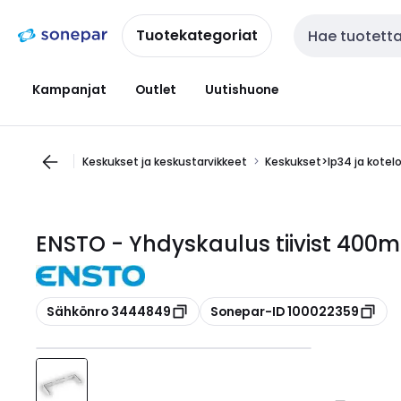
Siirry
Siirry
navigointiin
sisältöön
Tuotekategoriat
Haku
Kampanjat
Outlet
Uutishuone
Keskukset ja keskustarvikkeet
Keskukset>Ip34 ja kotel
ENSTO - Yhdyskaulus tiivist 400
Kopioi
Kopioi
Sähkönro 3444849
Sonepar-ID 100022359