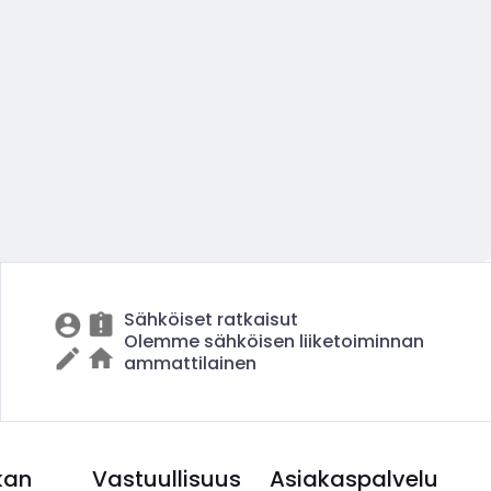
Sähköiset ratkaisut
Olemme sähköisen liiketoiminnan
ammattilainen
kan
Vastuullisuus
Asiakaspalvelu