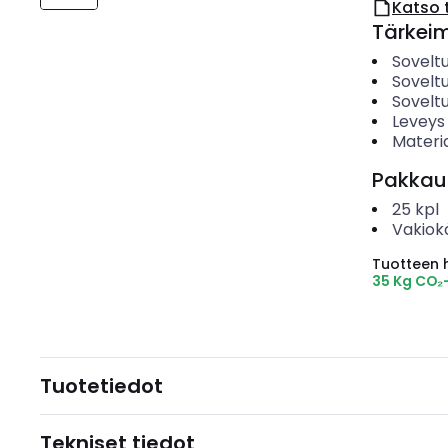
Katso 
Tärkei
Sovelt
Sovelt
Sovelt
Leveys
Materia
Pakkau
25
kpl
Vakiok
Tuotteen hi
35 Kg CO₂
Tuotetiedot
Tekniset tiedot