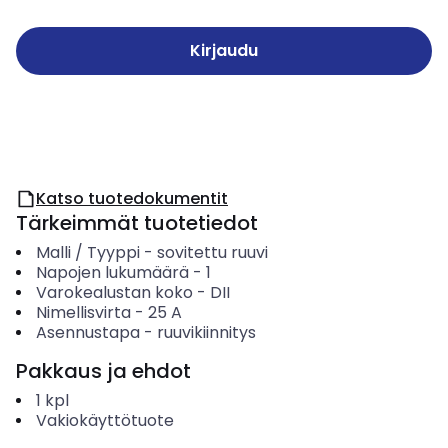
Kirjaudu
Katso tuotedokumentit
Tärkeimmät tuotetiedot
Malli / Tyyppi
-
sovitettu ruuvi
Napojen lukumäärä
-
1
Varokealustan koko
-
DII
Nimellisvirta
-
25
A
Asennustapa
-
ruuvikiinnitys
Pakkaus ja ehdot
1
kpl
Vakiokäyttötuote