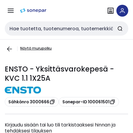
Siirry
Siirry
navigointiin
sisältöön
Haku
Näytä murupolku
ENSTO - Yksittäsvarokepesä -
KVC 1.1 1X25A
Kopioi
Kopioi
Sähkönro 3000666
Sonepar-ID 100061501
Kirjaudu sisään tai luo tili tarkistaaksesi hinnan ja
tehdäksesi tilauksen