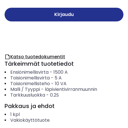
Kirjaudu
Katso tuotedokumentit
Tärkeimmät tuotetiedot
Ensiönimellisvirta
-
1500
A
Toisionimellisvirta
-
5
A
Toisionimellisteho
-
10
VA
Malli / Tyyppi
-
läpivientivirranmuunnin
Tarkkuusluokka
-
0.2S
Pakkaus ja ehdot
1
kpl
Vakiokäyttötuote