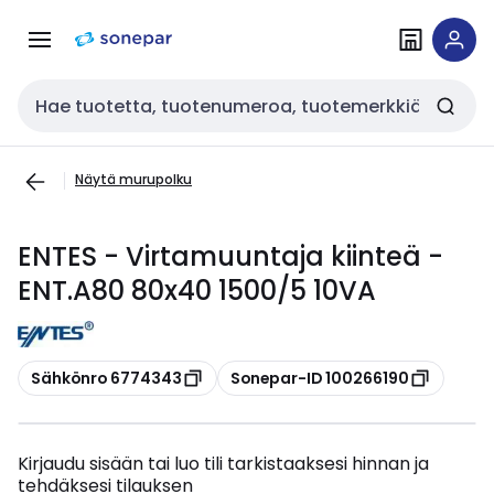
Siirry
Siirry
navigointiin
sisältöön
Haku
Näytä murupolku
ENTES - Virtamuuntaja kiinteä -
ENT.A80 80x40 1500/5 10VA
Kopioi
Kopioi
Sähkönro 6774343
Sonepar-ID 100266190
Kirjaudu sisään tai luo tili tarkistaaksesi hinnan ja
tehdäksesi tilauksen