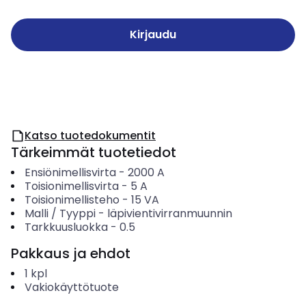
Kirjaudu
Katso tuotedokumentit
Tärkeimmät tuotetiedot
Ensiönimellisvirta
-
2000
A
Toisionimellisvirta
-
5
A
Toisionimellisteho
-
15
VA
Malli / Tyyppi
-
läpivientivirranmuunnin
Tarkkuusluokka
-
0.5
Pakkaus ja ehdot
1
kpl
Vakiokäyttötuote