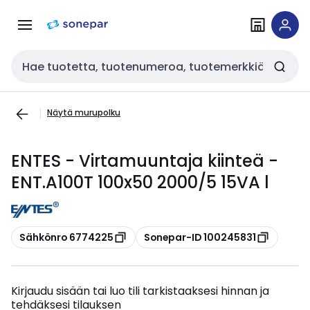
Siirry
Siirry
navigointiin
sisältöön
Haku
Näytä murupolku
ENTES - Virtamuuntaja kiinteä -
ENT.A100T 100x50 2000/5 15VA l
Kopioi
Kopioi
Sähkönro 6774225
Sonepar-ID 100245831
Kirjaudu sisään tai luo tili tarkistaaksesi hinnan ja
tehdäksesi tilauksen