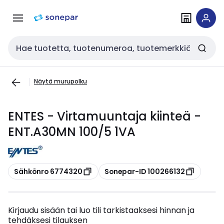
Siirry
Siirry
navigointiin
sisältöön
Haku
Näytä murupolku
ENTES - Virtamuuntaja kiinteä -
ENT.A30MN 100/5 1VA
Kopioi
Kopioi
Sähkönro 6774320
Sonepar-ID 100266132
Kirjaudu sisään tai luo tili tarkistaaksesi hinnan ja
tehdäksesi tilauksen