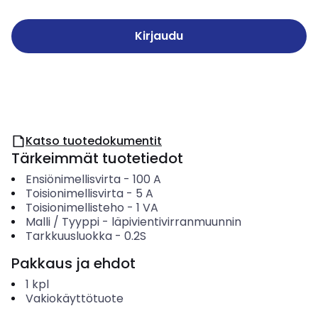
Kirjaudu
Katso tuotedokumentit
Tärkeimmät tuotetiedot
Ensiönimellisvirta
-
100
A
Toisionimellisvirta
-
5
A
Toisionimellisteho
-
1
VA
Malli / Tyyppi
-
läpivientivirranmuunnin
Tarkkuusluokka
-
0.2S
Pakkaus ja ehdot
1
kpl
Vakiokäyttötuote