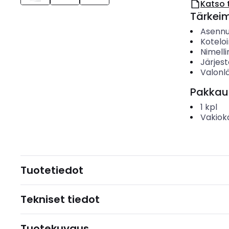
Katso 
Tärkei
Asenn
Koteloi
Nimelli
Järjes
Valonl
Pakkau
1
kpl
Vakiok
Tuotetiedot
Tekniset tiedot
Tuotekuvaus