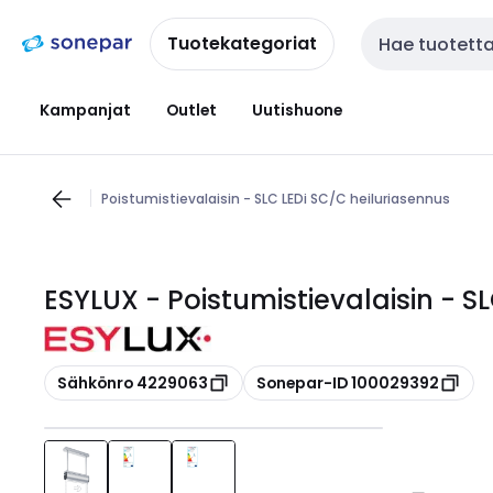
Siirry
Siirry
navigointiin
sisältöön
Tuotekategoriat
Haku
Kampanjat
Outlet
Uutishuone
Poistumistievalaisin - SLC LEDi SC/C heiluriasennus
ESYLUX - Poistumistievalaisin - S
Kopioi
Kopioi
Sähkönro 4229063
Sonepar-ID 100029392