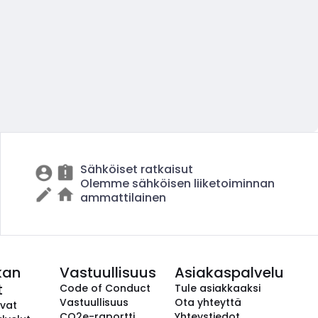
Sähköiset ratkaisut
Olemme sähköisen liiketoiminnan
ammattilainen
kan
Vastuullisuus
Asiakaspalvelu
t
Code of Conduct
Tule asiakkaaksi
Vastuullisuus
Ota yhteyttä
avat
CO2e-raportti
Yhteystiedot