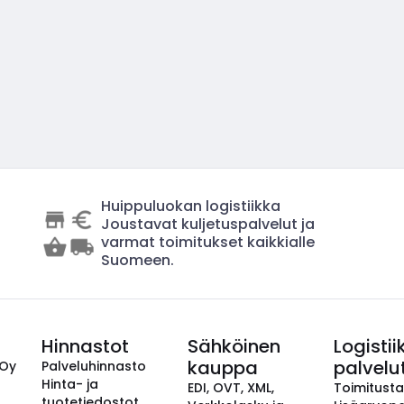
Huippuluokan logistiikka
Joustavat kuljetuspalvelut ja
varmat toimitukset kaikkialle
Suomeen.
Hinnastot
Sähköinen
Logistii
kauppa
palvelu
 Oy
Palveluhinnasto
Hinta- ja
EDI, OVT, XML,
Toimitust
tuotetiedostot