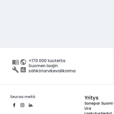
+170 000 tuotetta
Suomen laajin
sähkötarvikevalikoima
Seuraa meitä
Yritys
Sonepar Suomi
Ura
Laskutustiedot