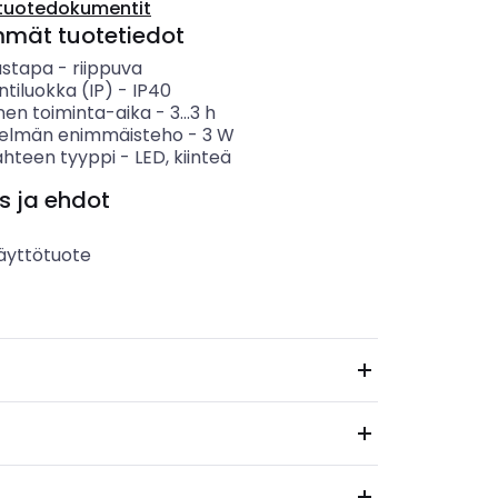
tuotedokumentit
mmät tuotetiedot
ustapa
-
riippuva
ntiluokka (IP)
-
IP40
nen toiminta-aika
-
3...3
h
telmän enimmäisteho
-
3
W
ähteen tyyppi
-
LED, kiinteä
s ja ehdot
äyttötuote