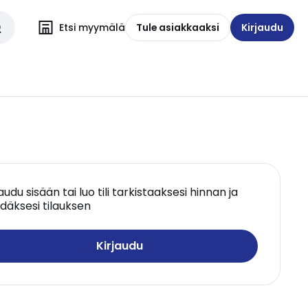
Etsi myymälä
Tule asiakkaaksi
Kirjaudu
jaudu sisään tai luo tili tarkistaaksesi hinnan ja
däksesi tilauksen
Kirjaudu