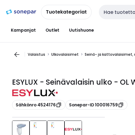
Siirry
Siirry
navigointiin
sisältöön
Tuotekategoriat
Haku
Kampanjat
Outlet
Uutishuone
Valaistus
Ulkovalaisimet
Seinä- ja kattovalaisimet, 
ESYLUX - Seinävalaisin ulko - OL
Kopioi
Kopioi
Sähkönro 4524176
Sonepar-ID 100016759