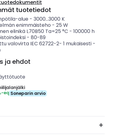
tuotedokumentit
mmät tuotetiedot
mpötila-alue
-
3000...3000
K
telmän enimmäisteho
-
25
W
imen elinikä L70B50 Ta=25 °C
-
100000
h
istoindeksi
-
80-89
ttu valovirta IEC 62722-2- 1 mukaisesti
-
m
s ja ehdot
äyttötuote
ilijalanjälki
₂-eq
Soneparin arvio