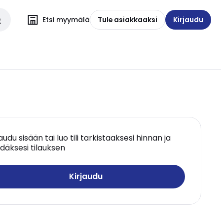
Etsi myymälä
Tule asiakkaaksi
Kirjaudu
jaudu sisään tai luo tili tarkistaaksesi hinnan ja
däksesi tilauksen
Kirjaudu