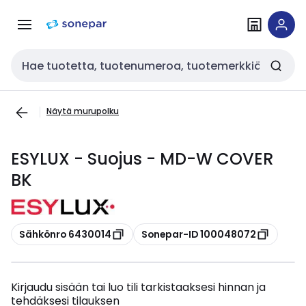
Siirry
Siirry
navigointiin
sisältöön
Haku
Näytä murupolku
ESYLUX - Suojus - MD-W COVER
BK
Kopioi
Kopioi
Sähkönro 6430014
Sonepar-ID 100048072
Kirjaudu sisään tai luo tili tarkistaaksesi hinnan ja
tehdäksesi tilauksen