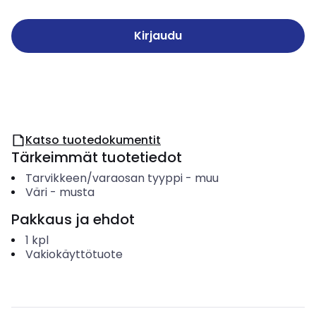
Kirjaudu
Katso tuotedokumentit
Tärkeimmät tuotetiedot
Tarvikkeen/varaosan tyyppi
-
muu
Väri
-
musta
Pakkaus ja ehdot
1
kpl
Vakiokäyttötuote