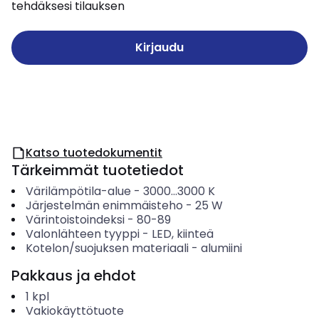
tehdäksesi tilauksen
Kirjaudu
Katso tuotedokumentit
Tärkeimmät tuotetiedot
Värilämpötila-alue
-
3000...3000
K
Järjestelmän enimmäisteho
-
25
W
Värintoistoindeksi
-
80-89
Valonlähteen tyyppi
-
LED, kiinteä
Kotelon/suojuksen materiaali
-
alumiini
Pakkaus ja ehdot
1
kpl
Vakiokäyttötuote