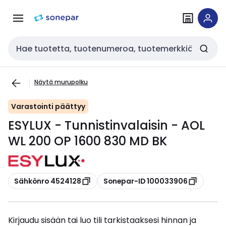
Siirry
Siirry
navigointiin
sisältöön
Haku
Näytä murupolku
Varastointi päättyy
ESYLUX - Tunnistinvalaisin - AOL
WL 200 OP 1600 830 MD BK
Kopioi
Kopioi
Sähkönro 4524128
Sonepar-ID 100033906
Kirjaudu sisään tai luo tili tarkistaaksesi hinnan ja