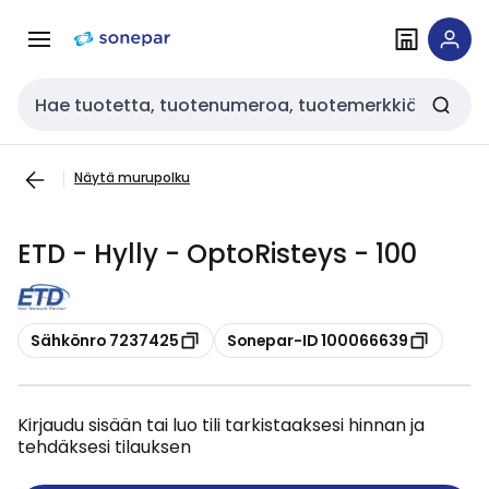
Siirry
Siirry
navigointiin
sisältöön
Haku
Näytä murupolku
ETD - Hylly - OptoRisteys - 100
Kopioi
Kopioi
Sähkönro 7237425
Sonepar-ID 100066639
Kirjaudu sisään tai luo tili tarkistaaksesi hinnan ja
tehdäksesi tilauksen