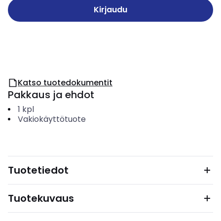
Kirjaudu
Katso tuotedokumentit
Pakkaus ja ehdot
1
kpl
Vakiokäyttötuote
Tuotetiedot
Tuotekuvaus