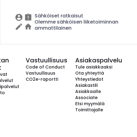
Sähköiset ratkaisut
Olemme sähköisen liiketoiminnan
ammattilainen
kan
Vastuullisuus
Asiakaspalvelu
t
Code of Conduct
Tule asiakkaaksi
Vastuullisuus
Ota yhteyttä
avat
CO2e-raportti
Yhteystiedot
lvelut
Asiakastili
ipalvelut
Asiakkaalle
to
Associate
Etsi myymälä
Toimittajalle