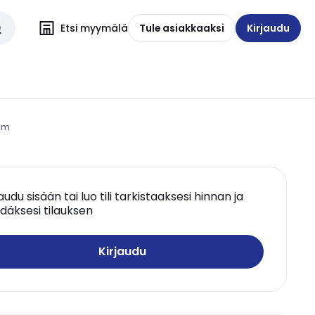
Etsi myymälä
Tule asiakkaaksi
Kirjaudu
2 m
jaudu sisään tai luo tili tarkistaaksesi hinnan ja
däksesi tilauksen
Kirjaudu