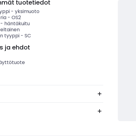
mmät tuotetiedot
yppi
-
yksimuoto
ria
-
OS2
-
häntäkuitu
keltainen
en tyyppi
-
SC
s ja ehdot
äyttötuote