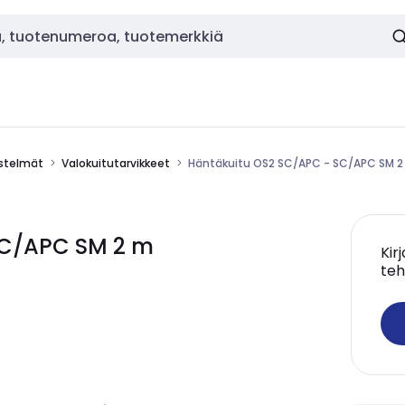
estelmät
Valokuitutarvikkeet
Häntäkuitu OS2 SC/APC - SC/APC SM 
SC/APC SM 2 m
Kir
teh