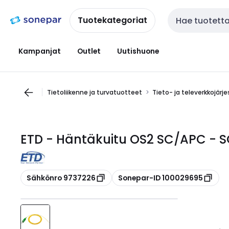
Siirry
Siirry
navigointiin
sisältöön
Tuotekategoriat
Haku
Kampanjat
Outlet
Uutishuone
Tietoliikenne ja turvatuotteet
Tieto- ja televerkkojärj
ETD - Häntäkuitu OS2 SC/APC - 
Kopioi
Kopioi
Sähkönro 9737226
Sonepar-ID 100029695