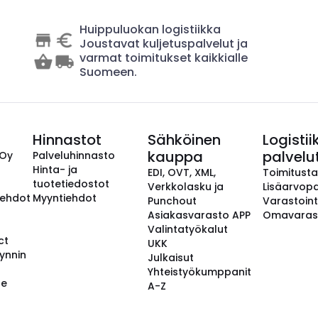
Huippuluokan logistiikka
Joustavat kuljetuspalvelut ja
varmat toimitukset kaikkialle
Suomeen.
Hinnastot
Sähköinen
Logistii
kauppa
palvelu
 Oy
Palveluhinnasto
Hinta- ja
EDI, OVT, XML,
Toimitust
tuotetiedostot
Verkkolasku ja
Lisäarvopa
aehdot
Myyntiehdot
Punchout
Varastoint
Asiakasvarasto APP
Omavaras
Valintatyökalut
ct
UKK
ynnin
Julkaisut
Yhteistyökumppanit
se
A-Z