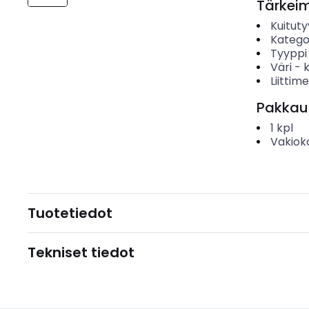
Tärkei
Kuituty
Katego
Tyyppi
Väri
-
Liittim
Pakkau
1
kpl
Vakiok
Tuotetiedot
Tekniset tiedot