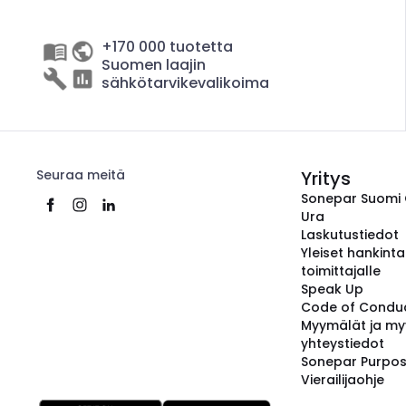
+170 000 tuotetta
Suomen laajin
sähkötarvikevalikoima
Seuraa meitä
Yritys
Sonepar Suomi
Ura
Laskutustiedot
Yleiset hankint
toimittajalle
Speak Up
Code of Condu
Myymälät ja my
yhteystiedot
Sonepar Purpo
Vierailijaohje