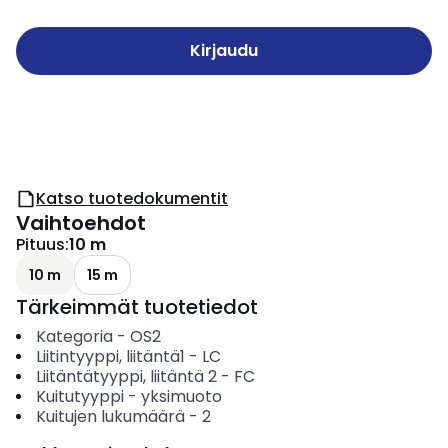
Kirjaudu
Katso tuotedokumentit
Vaihtoehdot
Pituus
:
10 m
10 m
15 m
Tärkeimmät tuotetiedot
Kategoria
-
OS2
Liitintyyppi, liitäntä1
-
LC
Liitäntätyyppi, liitäntä 2
-
FC
Kuitutyyppi
-
yksimuoto
Kuitujen lukumäärä
-
2