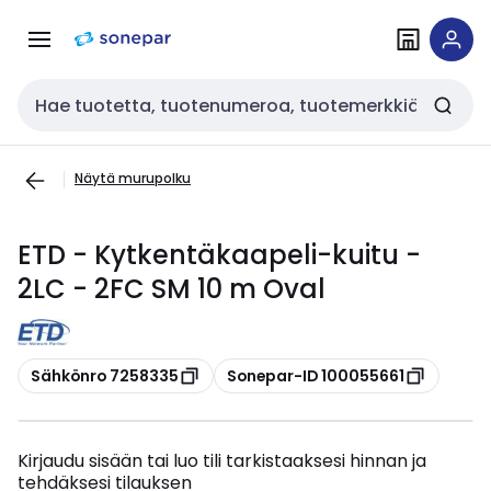
Siirry
Siirry
navigointiin
sisältöön
Haku
Näytä murupolku
ETD - Kytkentäkaapeli-kuitu -
2LC - 2FC SM 10 m Oval
Kopioi
Kopioi
Sähkönro 7258335
Sonepar-ID 100055661
Kirjaudu sisään tai luo tili tarkistaaksesi hinnan ja
tehdäksesi tilauksen