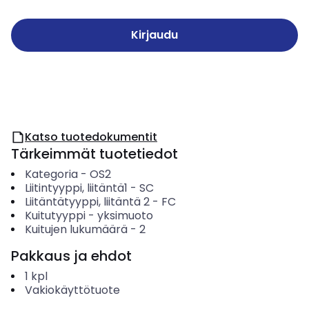
Kirjaudu
Katso tuotedokumentit
Tärkeimmät tuotetiedot
Kategoria
-
OS2
Liitintyyppi, liitäntä1
-
SC
Liitäntätyyppi, liitäntä 2
-
FC
Kuitutyyppi
-
yksimuoto
Kuitujen lukumäärä
-
2
Pakkaus ja ehdot
1
kpl
Vakiokäyttötuote