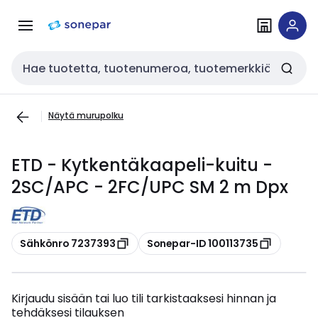
Siirry
Siirry
navigointiin
sisältöön
Haku
Näytä murupolku
ETD - Kytkentäkaapeli-kuitu -
2SC/APC - 2FC/UPC SM 2 m Dpx
Kopioi
Kopioi
Sähkönro 7237393
Sonepar-ID 100113735
Kirjaudu sisään tai luo tili tarkistaaksesi hinnan ja
tehdäksesi tilauksen