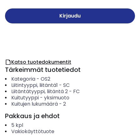
Kirjaudu
Katso tuotedokumentit
Tärkeimmät tuotetiedot
Kategoria
-
OS2
Liitintyyppi, liitäntä1
-
SC
Liitäntätyyppi, liitäntä 2
-
FC
Kuitutyyppi
-
yksimuoto
Kuitujen lukumäärä
-
2
Pakkaus ja ehdot
5
kpl
Vakiokäyttötuote