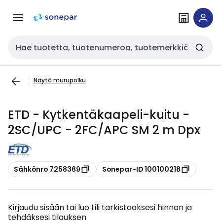
Siirry
Siirry
navigointiin
sisältöön
Haku
Näytä murupolku
ETD - Kytkentäkaapeli-kuitu -
2SC/UPC - 2FC/APC SM 2 m Dpx
Kopioi
Kopioi
Sähkönro 7258369
Sonepar-ID 100100218
Kirjaudu sisään tai luo tili tarkistaaksesi hinnan ja
tehdäksesi tilauksen