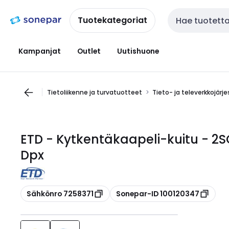
Siirry
Siirry
navigointiin
sisältöön
Tuotekategoriat
Haku
Kampanjat
Outlet
Uutishuone
Tietoliikenne ja turvatuotteet
Tieto- ja televerkkojärj
ETD - Kytkentäkaapeli-kuitu - 
Dpx
Kopioi
Kopioi
Sähkönro 7258371
Sonepar-ID 100120347