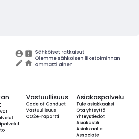
Sähköiset ratkaisut
Olemme sähköisen liiketoiminnan
ammattilainen
kan
Vastuullisuus
Asiakaspalvelu
t
Code of Conduct
Tule asiakkaaksi
Vastuullisuus
Ota yhteyttä
avat
CO2e-raportti
Yhteystiedot
lvelut
Asiakastili
ipalvelut
Asiakkaalle
to
Associate