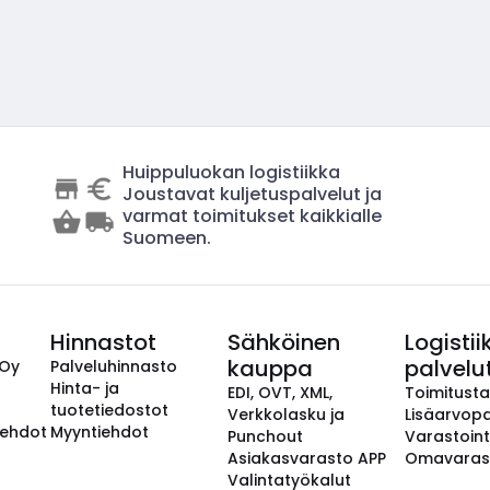
Huippuluokan logistiikka
Joustavat kuljetuspalvelut ja
varmat toimitukset kaikkialle
Suomeen.
Hinnastot
Sähköinen
Logistii
kauppa
palvelu
 Oy
Palveluhinnasto
Hinta- ja
EDI, OVT, XML,
Toimitust
tuotetiedostot
Verkkolasku ja
Lisäarvopa
aehdot
Myyntiehdot
Punchout
Varastoint
Asiakasvarasto APP
Omavaras
Valintatyökalut