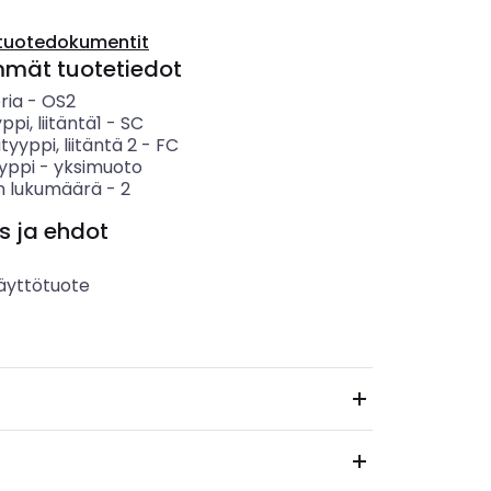
tuotedokumentit
mmät tuotetiedot
ria
-
OS2
yppi, liitäntä1
-
SC
tyyppi, liitäntä 2
-
FC
yppi
-
yksimuoto
en lukumäärä
-
2
s ja ehdot
äyttötuote