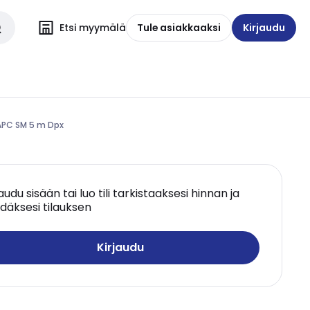
Etsi myymälä
Tule asiakkaaksi
Kirjaudu
APC SM 5 m Dpx
jaudu sisään tai luo tili tarkistaaksesi hinnan ja
däksesi tilauksen
Kirjaudu