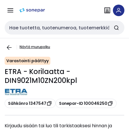
Siirry
Siirry
navigointiin
sisältöön
Haku
Näytä murupolku
Varastointi päättyy
ETRA - Korilaatta -
DIN9021M10ZN200kpl
Kopioi
Kopioi
Sähkönro 1347547
Sonepar-ID 100046250
Kirjaudu sisään tai luo tili tarkistaaksesi hinnan ja