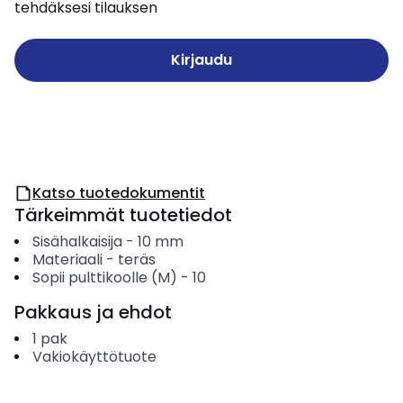
tehdäksesi tilauksen
Kirjaudu
Katso tuotedokumentit
Tärkeimmät tuotetiedot
Sisähalkaisija
-
10
mm
Materiaali
-
teräs
Sopii pulttikoolle (M)
-
10
Pakkaus ja ehdot
1
pak
Vakiokäyttötuote