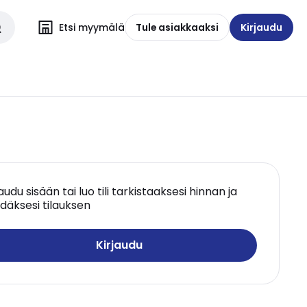
Etsi myymälä
Tule asiakkaaksi
Kirjaudu
jaudu sisään tai luo tili tarkistaaksesi hinnan ja
däksesi tilauksen
Kirjaudu