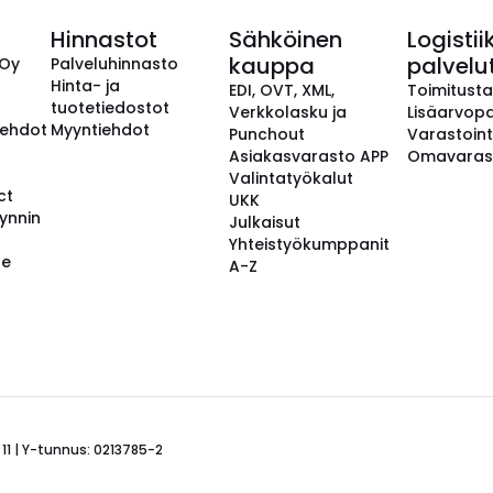
Hinnastot
Sähköinen
Logistii
kauppa
palvelu
 Oy
Palveluhinnasto
Hinta- ja
EDI, OVT, XML,
Toimitust
tuotetiedostot
Verkkolasku ja
Lisäarvopa
aehdot
Myyntiehdot
Punchout
Varastoint
Asiakasvarasto APP
Omavaras
Valintatyökalut
ct
UKK
ynnin
Julkaisut
Yhteistyökumppanit
se
A-Z
 11 | Y-tunnus: 0213785-2