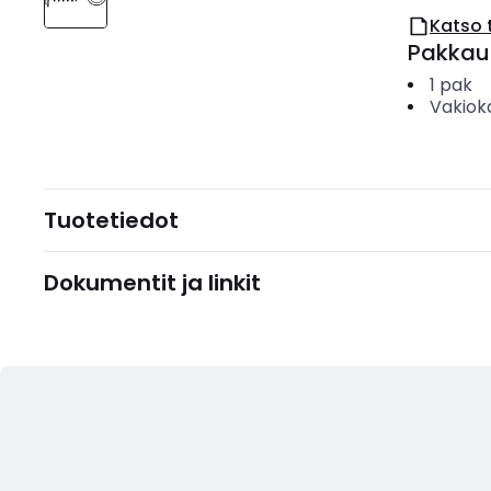
Katso 
Pakkau
1
pak
Vakiok
Tuotetiedot
Dokumentit ja linkit