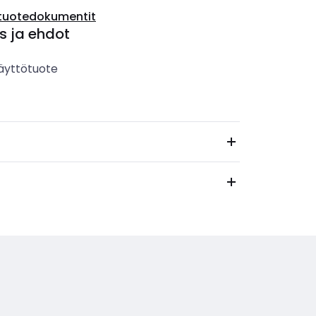
tuotedokumentit
s ja ehdot
äyttötuote