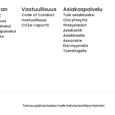
kan
Vastuullisuus
Asiakaspalvelu
t
Code of Conduct
Tule asiakkaaksi
Vastuullisuus
Ota yhteyttä
avat
CO2e-raportti
Yhteystiedot
lvelut
Asiakastili
ipalvelut
Asiakkaalle
to
Associate
Etsi myymälä
Toimittajalle
Tietosuoja
Evästeiden hallinta
Evästeet
Myyntiehdot