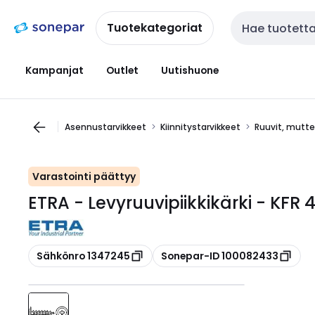
Siirry
Siirry
navigointiin
sisältöön
Tuotekategoriat
Haku
Kampanjat
Outlet
Uutishuone
Asennustarvikkeet
Kiinnitystarvikkeet
Ruuvit, mutter
Varastointi päättyy
ETRA - Levyruuvipiikkikärki - KFR 
Kopioi
Kopioi
Sähkönro 1347245
Sonepar-ID 100082433